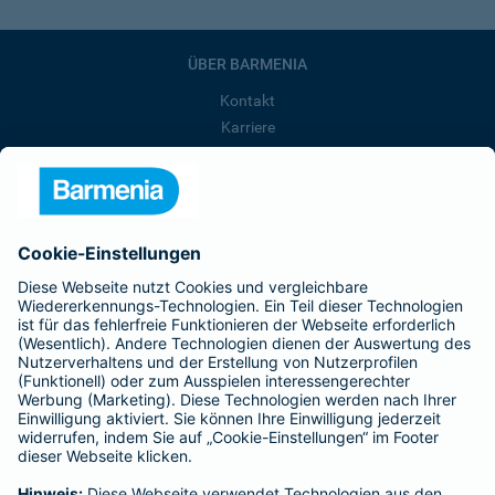
ÜBER BARMENIA
Kontakt
Karriere
Presse
Unternehmen
Anfahrt
Affiliate-Partner werden
Barmenia ist Teil der BarmeniaGothaer
BELIEBTE SEITEN
Kranken-Zusatzversicherung
Tierversicherungen
Haftpflichtversicherung
Hausratversicherung
SERVICE