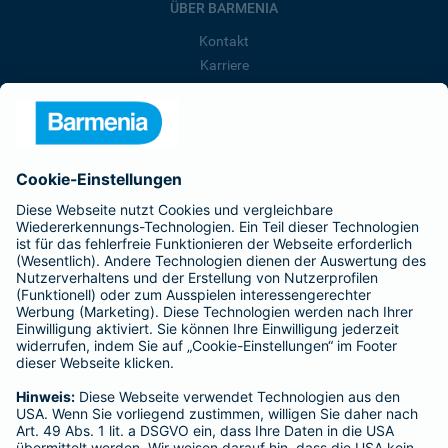
ÜBER BARMENIA
Kontakt
Karriere
Presse
Unternehmen
Anfahrt
Affiliate-Partner werden
Barmenia ist Teil der BarmeniaGothaer
BELIEBTE SEITEN
Kranken-Zusatzversicherung
Tierversicherungen
Haftpflichtversicherung
Hausratversicherung
SERVICE
Adresse ändern
Schaden melden