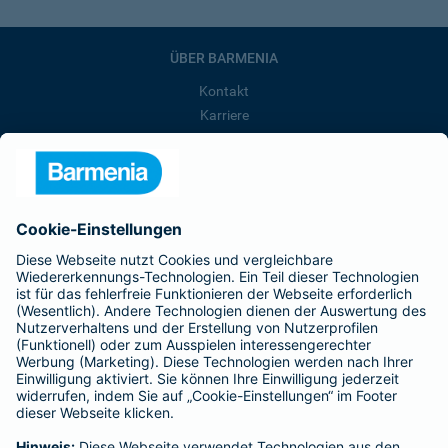
ÜBER BARMENIA
Kontakt
Karriere
Presse
Unternehmen
Anfahrt
Affiliate-Partner werden
Barmenia ist Teil der BarmeniaGothaer
BELIEBTE SEITEN
Kranken-Zusatzversicherung
Tierversicherungen
Haftpflichtversicherung
Hausratversicherung
SERVICE