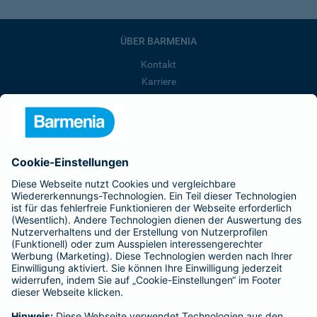
ÜBER BARMENIA
Kontakt
Karriere
Presse
Unternehmen
Anfahrt
Affiliate-Partner werden
Barmenia ist Teil der BarmeniaGothaer
BELIEBTE SEITEN
Kranken-Zusatzversicherung
Tierversicherungen
Haftpflichtversicherung
Hausratversicherung
SERVICE