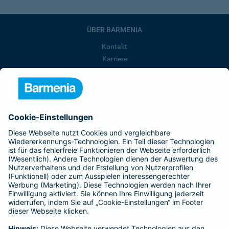
ÜBER BARMENIA
Kontakt
Karriere
Presse
Unternehmen
Anfahrt
Affiliate-Partner werden
Barmenia ist Teil der BarmeniaGothaer
BELIEBTE SEITEN
Kranken-Zusatzversicherung
Tierversicherungen
Haftpflichtversicherung
Hausratversicherung
SERVICE