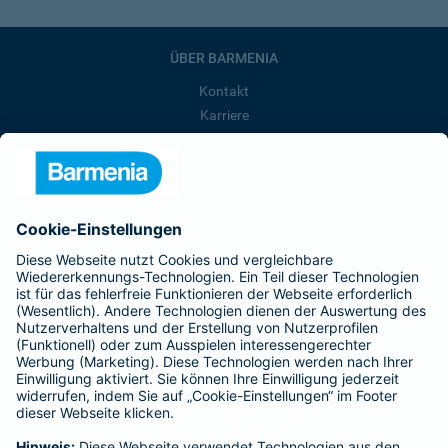
ÜBER BARMENIA
Kontakt
Karriere
Presse
Unternehmen
Anfahrt
Affiliate-Partner werden
Barmenia ist Teil der BarmeniaGothaer
BELIEBTE SEITEN
Kranken-Zusatzversicherung
Tierversicherungen
Haftpflichtversicherung
Hausratversicherung
SERVICE