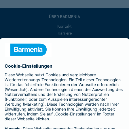
ÜBER BARMENIA
Kontakt
Karriere
Presse
Unternehmen
Anfahrt
Affiliate-Partner werden
Barmenia ist Teil der BarmeniaGothaer
BELIEBTE SEITEN
Kranken-Zusatzversicherung
Tierversicherungen
Haftpflichtversicherung
Hausratversicherung
SERVICE