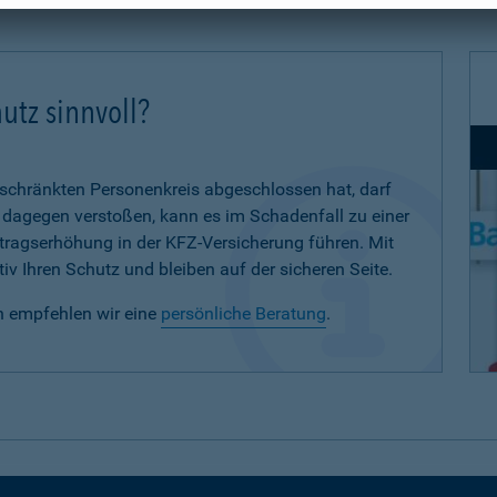
utz sinnvoll?
eschränkten Personenkreis abgeschlossen hat, darf
d dagegen verstoßen, kann es im Schadenfall zu einer
eitragserhöhung in der KFZ-Versicherung führen. Mit
iv Ihren Schutz und bleiben auf der sicheren Seite.
n empfehlen wir eine
persönliche Beratung
.