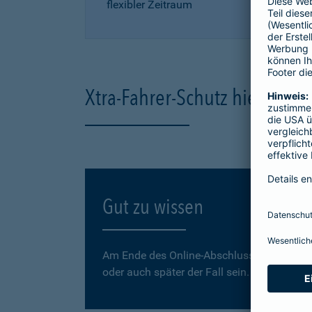
flexibler Zeitraum
Xtra-Fahrer-Schutz hier onli
Gut zu wissen
Am Ende des Online-Abschlusses können Sie
oder auch später der Fall sein.