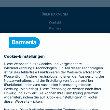
ÜBER BARMENIA
Kontakt
Karriere
Presse
Unternehmen
Anfahrt
Affiliate-Partner werden
Barmenia ist Teil der BarmeniaGothaer
BELIEBTE SEITEN
Kranken-Zusatzversicherung
Tierversicherungen
Haftpflichtversicherung
Hausratversicherung
SERVICE