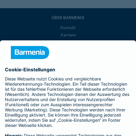
ÜBER BARMENIA
Kontakt
Karriere
Presse
Unternehmen
Anfahrt
Affiliate-Partner werden
Barmenia ist Teil der BarmeniaGothaer
BELIEBTE SEITEN
Kranken-Zusatzversicherung
Tierversicherungen
Haftpflichtversicherung
Hausratversicherung
SERVICE