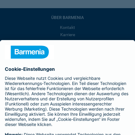
ÜBER BARMENIA
Kontakt
Karriere
Presse
Unternehmen
Anfahrt
Affiliate-Partner werden
Barmenia ist Teil der BarmeniaGothaer
BELIEBTE SEITEN
Kranken-Zusatzversicherung
Tierversicherungen
Haftpflichtversicherung
Hausratversicherung
SERVICE