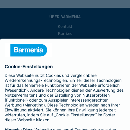
ÜBER BARMENIA
Kontakt
Karriere
Presse
Unternehmen
Anfahrt
Affiliate-Partner werden
Barmenia ist Teil der BarmeniaGothaer
BELIEBTE SEITEN
Kranken-Zusatzversicherung
Tierversicherungen
Haftpflichtversicherung
Hausratversicherung
SERVICE