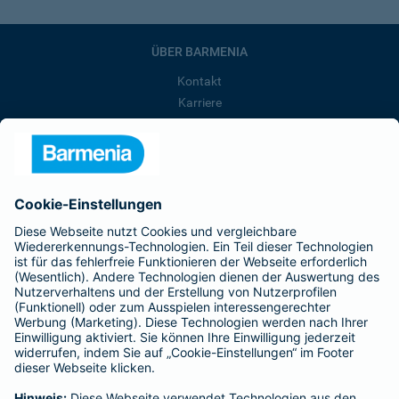
ÜBER BARMENIA
Kontakt
Karriere
Presse
Unternehmen
Anfahrt
Affiliate-Partner werden
Barmenia ist Teil der BarmeniaGothaer
BELIEBTE SEITEN
Kranken-Zusatzversicherung
Tierversicherungen
Haftpflichtversicherung
Hausratversicherung
SERVICE