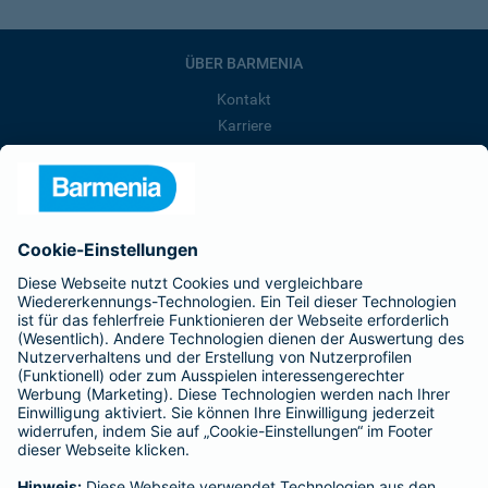
ÜBER BARMENIA
Kontakt
Karriere
Presse
Unternehmen
Anfahrt
Affiliate-Partner werden
Barmenia ist Teil der BarmeniaGothaer
BELIEBTE SEITEN
Kranken-Zusatzversicherung
Tierversicherungen
Haftpflichtversicherung
Hausratversicherung
SERVICE