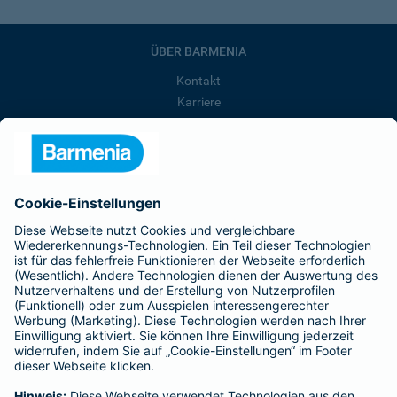
ÜBER BARMENIA
Kontakt
Karriere
Presse
Unternehmen
Anfahrt
Affiliate-Partner werden
Barmenia ist Teil der BarmeniaGothaer
BELIEBTE SEITEN
Kranken-Zusatzversicherung
Tierversicherungen
Haftpflichtversicherung
Hausratversicherung
SERVICE