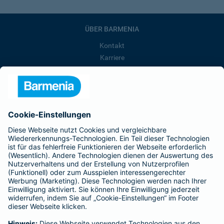
ÜBER BARMENIA
Kontakt
Karriere
Presse
Unternehmen
Anfahrt
Affiliate-Partner werden
Barmenia ist Teil der BarmeniaGothaer
BELIEBTE SEITEN
Kranken-Zusatzversicherung
Tierversicherungen
Haftpflichtversicherung
Hausratversicherung
SERVICE