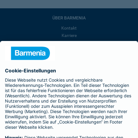
ÜBER BARMENIA
Kontakt
Karriere
Presse
Unternehmen
Anfahrt
Affiliate-Partner werden
Barmenia ist Teil der BarmeniaGothaer
BELIEBTE SEITEN
Kranken-Zusatzversicherung
Tierversicherungen
Haftpflichtversicherung
Hausratversicherung
SERVICE