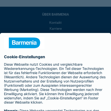
ÜBER BARMENIA
Kontakt
Karriere
Presse
Unternehmen
Anfahrt
Affiliate-Partner werden
Barmenia ist Teil der BarmeniaGothaer
BELIEBTE SEITEN
Kranken-Zusatzversicherung
Tierversicherungen
Haftpflichtversicherung
Hausratversicherung
SERVICE