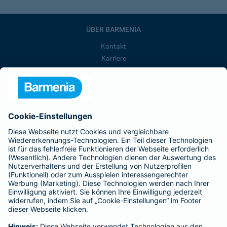
ÜBER BARMENIA
Kontakt
Karriere
Presse
Unternehmen
Anfahrt
Affiliate-Partner werden
Barmenia ist Teil der BarmeniaGothaer
BELIEBTE SEITEN
Kranken-Zusatzversicherung
Tierversicherungen
Haftpflichtversicherung
Hausratversicherung
SERVICE