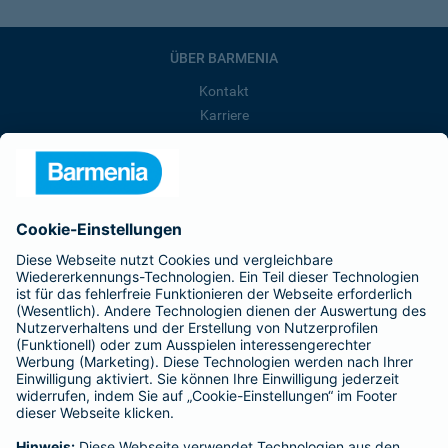
ÜBER BARMENIA
Kontakt
Karriere
Presse
Unternehmen
Anfahrt
Affiliate-Partner werden
Barmenia ist Teil der BarmeniaGothaer
BELIEBTE SEITEN
Kranken-Zusatzversicherung
Tierversicherungen
Haftpflichtversicherung
Hausratversicherung
SERVICE