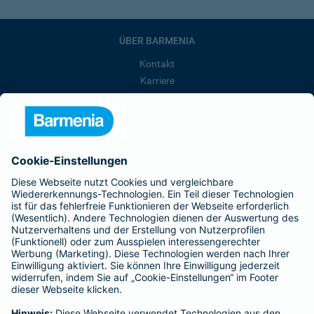
ÜBER BARMENIA
Kontakt
Karriere
Presse
Unternehmen
Anfahrt
Affiliate-Partner werden
Barmenia ist Teil der BarmeniaGothaer
BELIEBTE SEITEN
Kranken-Zusatzversicherung
Tierversicherungen
Haftpflichtversicherung
Hausratversicherung
SERVICE