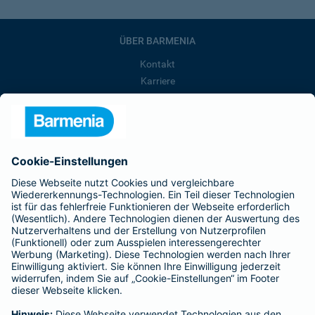
ÜBER BARMENIA
Kontakt
Karriere
Presse
Unternehmen
Anfahrt
Affiliate-Partner werden
Barmenia ist Teil der BarmeniaGothaer
BELIEBTE SEITEN
Kranken-Zusatzversicherung
Tierversicherungen
Haftpflichtversicherung
Hausratversicherung
SERVICE