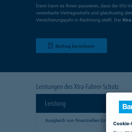
Dann kann es Ihnen passieren, dass der Kfz-Ve
vereinbarte Vertragsstrafe und gleichzeitig de
Versicherungsjahr in Rechnung stellt. Der
Xtra
Beitrag berechnen
Leistungen des Xtra-Fahrer-Schutz
Leistung
Ausgleich von finanziellen Einbußen