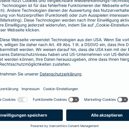
Fahrerkreises in Rechnung gestellt wird
1, 2 oder 3 Tage bzw.
1, 2 oder 3 Wochen
ne berechnen und direkt abschließen
 selbst bestimmen, ab wann Ihr Xtra-Fahrer-Schutz gültig ist.