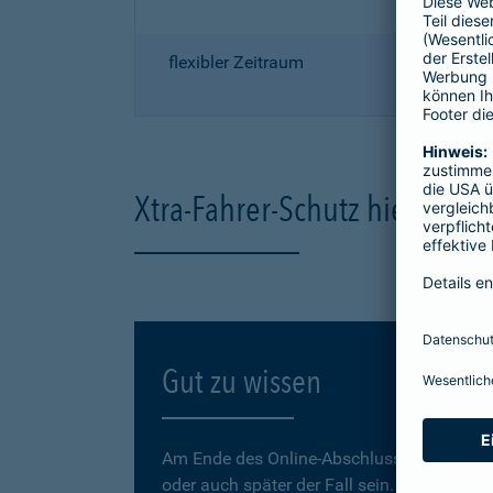
flexibler Zeitraum
Xtra-Fahrer-Schutz hier onli
Gut zu wissen
Am Ende des Online-Abschlusses können Sie
oder auch später der Fall sein.