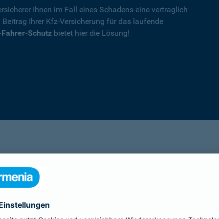
rsicherer Ihnen im Fall eines Schadens eine vertraglich
n Beitrag Ihrer Kfz-Versicherung für das laufende
-Fahrer-Schutz
bietet hier die Lösung!
Details
die Ihnen nach einem Unfall durch die Vertrag
Ihnen wegen einer unerlaubten Erweiterung des