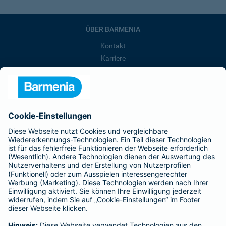
ÜBER BARMENIA
Kontakt
Karriere
Presse
Unternehmen
Anfahrt
Affiliate-Partner werden
Barmenia ist Teil der BarmeniaGothaer
BELIEBTE SEITEN
Kranken-Zusatzversicherung
Tierversicherungen
Haftpflichtversicherung
Hausratversicherung
SERVICE