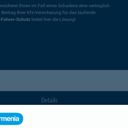
rsicherer Ihnen im Fall eines Schadens eine vertraglich
n Beitrag Ihrer Kfz-Versicherung für das laufende
-Fahrer-Schutz
bietet hier die Lösung!
Details
die Ihnen nach einem Unfall durch die Vertrag
Ihnen wegen einer unerlaubten Erweiterung des