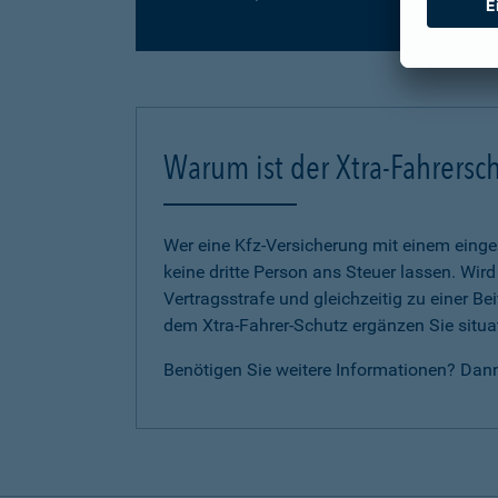
Warum ist der Xtra-Fahrersch
Wer eine Kfz-Versicherung mit einem eing
keine dritte Person ans Steuer lassen. Wir
Vertragsstrafe und gleichzeitig zu einer B
dem Xtra-Fahrer-Schutz ergänzen Sie situat
Benötigen Sie weitere Informationen? Dan