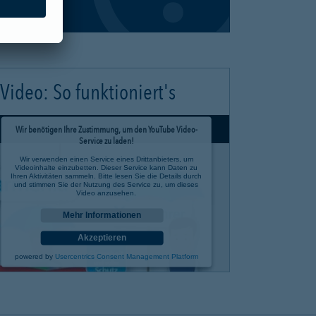
Video: So funktioniert's
Wir benötigen Ihre Zustimmung, um den YouTube Video-
Service zu laden!
Wir verwenden einen Service eines Drittanbieters, um
Videoinhalte einzubetten. Dieser Service kann Daten zu
Ihren Aktivitäten sammeln. Bitte lesen Sie die Details durch
und stimmen Sie der Nutzung des Service zu, um dieses
Video anzusehen.
Mehr Informationen
Akzeptieren
powered by
Usercentrics Consent Management Platform