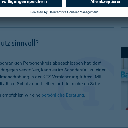
utz sinnvoll?
eschränkten Personenkreis abgeschlossen hat, darf
d dagegen verstoßen, kann es im Schadenfall zu einer
eitragserhöhung in der KFZ-Versicherung führen. Mit
iv Ihren Schutz und bleiben auf der sicheren Seite.
n empfehlen wir eine
persönliche Beratung
.