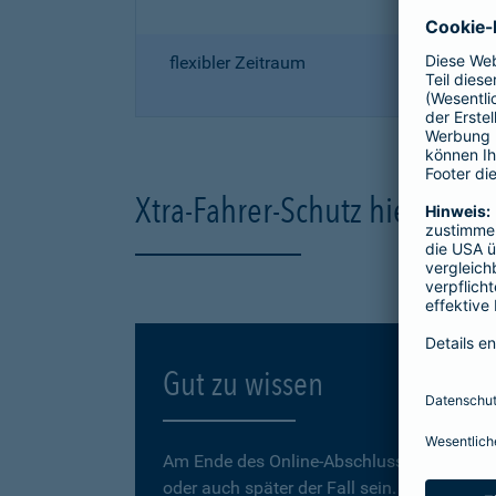
flexibler Zeitraum
Xtra-Fahrer-Schutz hier onli
Gut zu wissen
Am Ende des Online-Abschlusses können Sie
oder auch später der Fall sein.