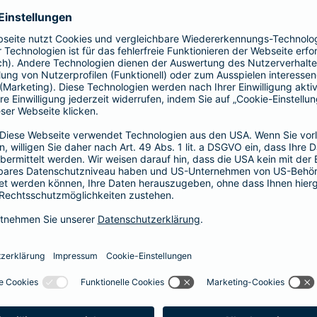
Fahrerkreises in Rechnung gestellt wird
1, 2 oder 3 Tage bzw.
1, 2 oder 3 Wochen
ne berechnen und direkt abschließen
 selbst bestimmen, ab wann Ihr Xtra-Fahrer-Schutz gültig ist.