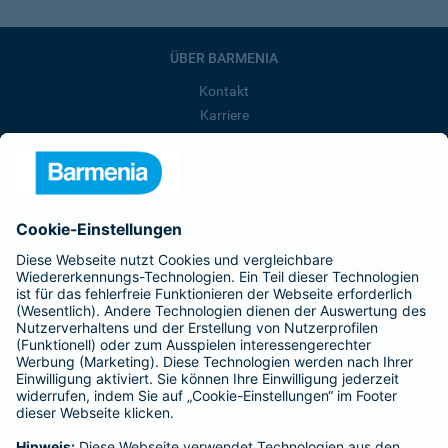
ÜBER BARMENIA
Kontakt
Karriere
Presse
Unternehmen
Anfahrt
Affiliate-Partner werden
Barmenia ist Teil der BarmeniaGothaer
BELIEBTE SEITEN
Kranken-Zusatzversicherung
Tierversicherungen
Haftpflichtversicherung
Hausratversicherung
SERVICE