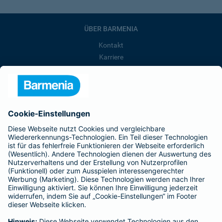
ÜBER BARMENIA
Kontakt
Karriere
Presse
Unternehmen
Anfahrt
Affiliate-Partner werden
Barmenia ist Teil der BarmeniaGothaer
BELIEBTE SEITEN
Kranken-Zusatzversicherung
Tierversicherungen
Haftpflichtversicherung
Hausratversicherung
SERVICE