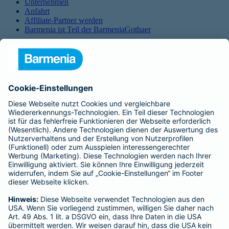
Unternehmen
Anfahrt
Affiliate-Partner werden
Barmenia ist Teil der BarmeniaGothaer
BELIEBTE SEITEN
Kranken-Zusatzversicherung
Tierversicherungen
Haftpflichtversicherung
Hausratversicherung
SERVICE
Adresse ändern
Schaden melden
Kilometerstandsmeldung
Serviceübersicht
Bleiben Sie in Kontakt
Barmenia bei Facebook
Barmenia bei Xing
Barmenia bei LinkedIn
Barmenia bei Instagram
Barmenia bei Youtube
Impressum
Datenschutz