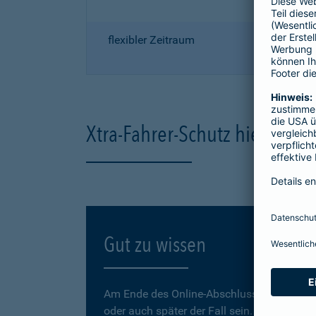
flexibler Zeitraum
Xtra-Fahrer-Schutz hier onli
Gut zu wissen
Am Ende des Online-Abschlusses können Sie
oder auch später der Fall sein.