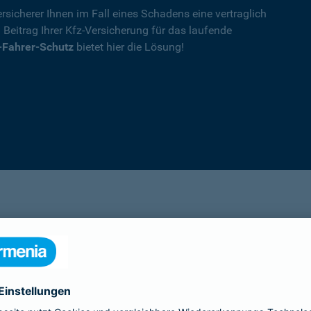
rsicherer Ihnen im Fall eines Schadens eine vertraglich
n Beitrag Ihrer Kfz-Versicherung für das laufende
-Fahrer-Schutz
bietet hier die Lösung!
Details
die Ihnen nach einem Unfall durch die Vertrag
Ihnen wegen einer unerlaubten Erweiterung des