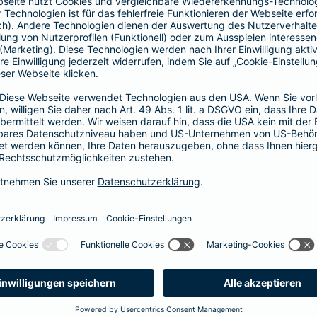
Fahrerkreises in Rechnung gestellt wird
1, 2 oder 3 Tage bzw.
1, 2 oder 3 Wochen
ne berechnen und direkt abschließen
 selbst bestimmen, ab wann Ihr Xtra-Fahrer-Schutz gültig ist.