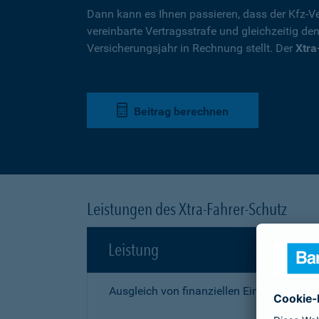
Dann kann es Ihnen passieren, dass der Kfz-Ve
vereinbarte Vertragsstrafe und gleichzeitig de
Versicherungsjahr in Rechnung stellt. Der
Xtra
Beitrag berechnen
Leistungen des Xtra-Fahrer-Schutz
Leistung
Ausgleich von finanziellen Einbußen