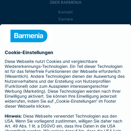
ÜBER BARMENIA
Kontakt
Karriere
Presse
Unternehmen
Anfahrt
Affiliate-Partner werden
Barmenia ist Teil der BarmeniaGothaer
BELIEBTE SEITEN
Kranken-Zusatzversicherung
Tierversicherungen
Haftpflichtversicherung
Hausratversicherung
SERVICE
Adresse ändern
Schaden melden