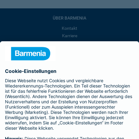
ÜBER BARMENIA
Kontakt
Karriere
Presse
Unternehmen
Anfahrt
Affiliate-Partner werden
Barmenia ist Teil der BarmeniaGothaer
BELIEBTE SEITEN
Kranken-Zusatzversicherung
Tierversicherungen
Haftpflichtversicherung
Hausratversicherung
SERVICE