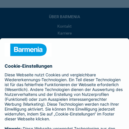
ÜBER BARMENIA
Kontakt
Karriere
Presse
Unternehmen
Anfahrt
Affiliate-Partner werden
Barmenia ist Teil der BarmeniaGothaer
BELIEBTE SEITEN
Kranken-Zusatzversicherung
Tierversicherungen
Haftpflichtversicherung
Hausratversicherung
SERVICE