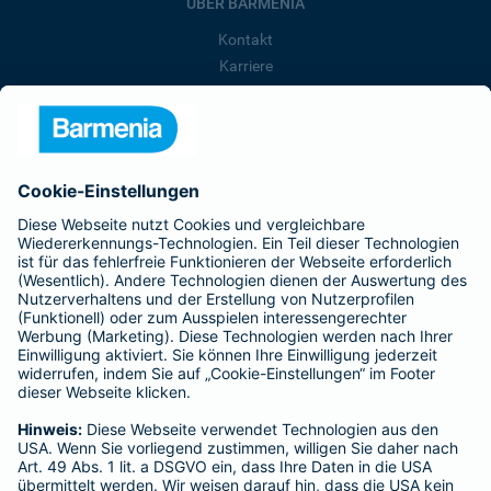
ÜBER BARMENIA
Kontakt
Karriere
Presse
Unternehmen
Anfahrt
Affiliate-Partner werden
Barmenia ist Teil der BarmeniaGothaer
BELIEBTE SEITEN
Kranken-Zusatzversicherung
Tierversicherungen
Haftpflichtversicherung
Hausratversicherung
SERVICE
Adresse ändern
Schaden melden