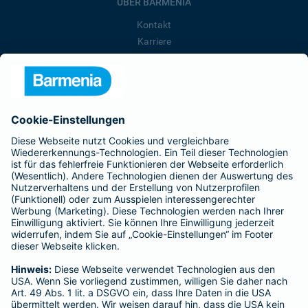
ÜBER BARMENIA
Kontakt
Karriere
Presse
Unternehmen
Anfahrt
Affiliate-Partner werden
Barmenia ist Teil der BarmeniaGothaer
BELIEBTE SEITEN
Kranken-Zusatzversicherung
Tierversicherungen
Haftpflichtversicherung
Hausratversicherung
SERVICE
Adresse ändern
Schaden melden