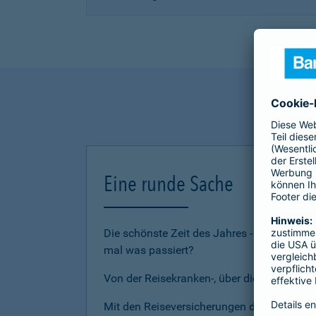
Eine runde Sache
Die schönste Zeit des Jahres - den Urlau
mal was passiert?
Von der Reisekranken-, über die Reiserückt
Mit den Reiseversicherungen der Barmenia 