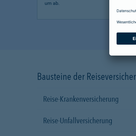
um ab.
Bausteine der Reiseversiche
Reise-Krankenversicherung
Reise-Unfallversicherung