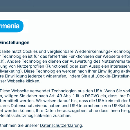
b - möchte man sorgenfrei genießen. Doch was, wenn doch
rittsversicherung bis hin zur Gepäckversicherung:
sichern Sie sich, Ihr Gepäck und Ihre Reisekosten rund