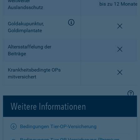
weltweiter
bis zu 12 Monate
Auslandsschutz
Goldakupunktur,
nicht en
Goldimplantate
Altersstaffelung der
nicht en
Beiträge
Krankheitsbedingte OPs
nicht en
mitversichert
Weitere Informationen
Bedingungen Tier-OP-Versicherung
Bedingungen Tier-OP-Versicherung (Premium