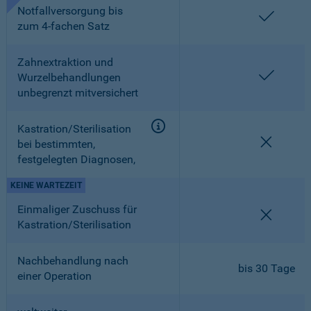
Notfallversorgung bis
enthalt
zum 4-fachen Satz
Zahnextraktion und
enthalt
Wurzelbehandlungen
unbegrenzt mitversichert
Kastration/Sterilisation
nicht en
bei bestimmten,
festgelegten Diagnosen,
KEINE WARTEZEIT
Einmaliger Zuschuss für
nicht en
Kastration/Sterilisation
Nachbehandlung nach
bis 30 Tage
einer Operation