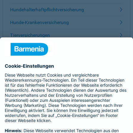
Hundehalterhaftpflichtversicherung
Hunde-Krankenversicherung
Tierversicherungen
ÜBER BARMENIA
Kontakt
Karriere
Presse
Unternehmen
Anfahrt
Affiliate-Partner werden
Barmenia ist Teil der BarmeniaGothaer