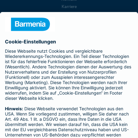
Karriere
Presse
Unternehmen
Anfahrt
Affiliate-Partner werden
Barmenia ist Teil der BarmeniaGothaer
BELIEBTE SEITEN
Kranken-Zusatzversicherung
Tierversicherungen
Haftpflichtversicherung
Hausratversicherung
SERVICE
Adresse ändern
Schaden melden
Kilometerstandsmeldung
Serviceübersicht