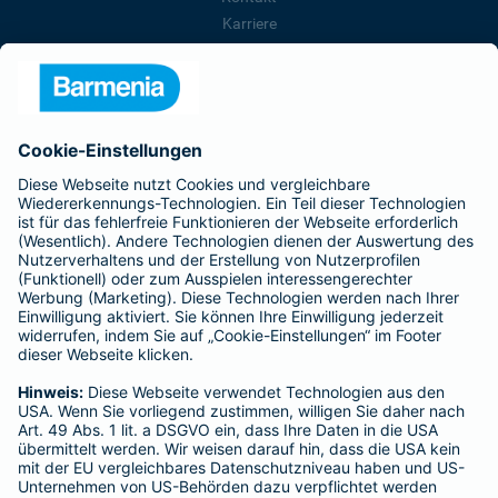
Karriere
Presse
Unternehmen
Anfahrt
Affiliate-Partner werden
Barmenia ist Teil der BarmeniaGothaer
BELIEBTE SEITEN
Kranken-Zusatzversicherung
Tierversicherungen
Haftpflichtversicherung
Hausratversicherung
SERVICE
Adresse ändern
Schaden melden
Kilometerstandsmeldung
Serviceübersicht