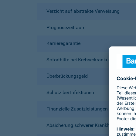
Verzicht auf abstrakte Verweisung
Prognosezeitraum
Karrieregarantie
Soforthilfe bei Krebserkrankung für 18 M
Überbrückungsgeld
Schutz bei Infektionen
Finanzielle Zusatzleistungen (z. B. Reha)
Absicherung schwerer Krankheiten eigene