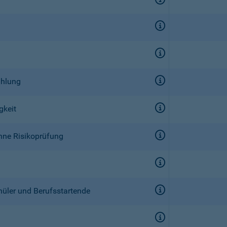
ahlung
gkeit
ohne Risikoprüfung
hüler und Berufsstartende