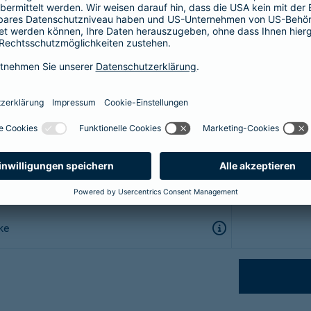
eit
s
ke