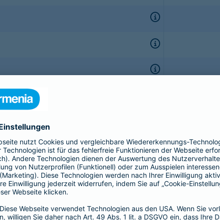
onate
r Kinder