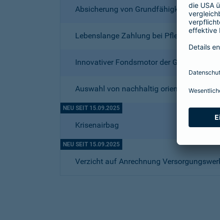
Absicherung von Grundfähigkeiten
Lebenslange Zahlung bei Pflegebedürftigk
Innovativer Fondsmotor der Gothaer
Auswahl von nachhaltig orientierten Fond
NEU SEIT 15.09.2025
Krisenairbag
NEU SEIT 15.09.2025
Verzicht auf Anrechnung Versorgungswer