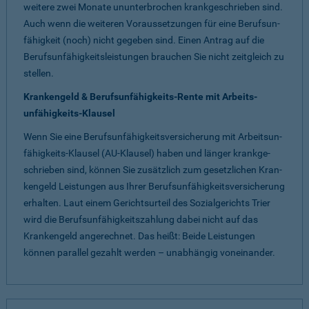
weitere zwei Monate ununter­brochen krankge­schrieben sind.
Auch wenn die weiteren Voraus­setzungen für eine Berufsun­
fähigkeit (noch) nicht gegeben sind. Einen Antrag auf die
Berufs­unfähig­keits­leistungen brauchen Sie nicht zeit­gleich zu
stellen.
Krankengeld & Berufsun­fähig­keits-Rente mit Arbeits­
unfähig­keits-Klausel
Wenn Sie eine Berufsunfähig­keits­ver­siche­rung mit Arbeits­un­
fähig­keits-Klausel (AU-Klausel) haben und länger krank­ge­
schrie­ben sind, können Sie zusätz­lich zum gesetz­lichen Kran­
ken­geld Leis­tungen aus Ihrer Berufs­unfähig­keits­ver­siche­rung
erhalten. Laut einem Gerichts­urteil des Sozial­gerichts Trier
wird die Berufs­unfähig­keits­zahlung dabei nicht auf das
Kranken­geld ange­rechnet. Das heißt: Beide Leis­tungen
können parallel gezahlt werden – unab­hängig von­einander.