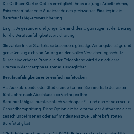
Die Gothaer Starter-Option ermöglicht Ihnen als junge Arbeitnehmer,
Existenzgründer oder Studierende den preiswerten Einstieg in die
Berufsunfähigkeitsversicherung.
Es gilt: Je gesünder und jünger Sie sind, desto günstiger ist der Beitrag
für die Berufsunfähigkeitsversicherung!
Sie zahlen in der Startphase besonders günstige Anfangsbeiträge und
genießen zugleich von Anfang an den vollen Versicherungsschutz.
Durch eine erhöhte Prämie in der Folgephase wird die niedrigere
Prämie in der Startphase später ausgeglichen.
Berufsunfähigkeitsrente einfach aufstocken
Als Auszubildende oder Studierende können Sie innerhalb der ersten
fünf Jahre nach Abschluss des Vertrages Ihre
Berufsunfähigkeitsrente einfach verdoppeln* – und das ohne erneute
Gesundheitsprüfung. Diese Option gilt bei erstmaliger Aufnahme einer
zeitlich unbefristeten oder auf mindestens zwei Jahre befristeten
Berufstätigkeit.
*Die Erhöhung ist auf max. 18.000 EUR begrenzt und darf eine BU-