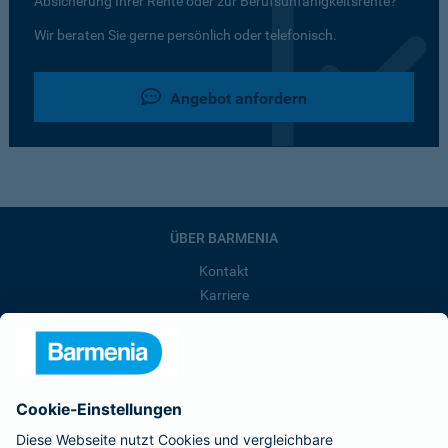
Absicherung Ihrer Rente oder zur Berufsunfähigkeitsrente?
Wir beraten Sie gerne persönlich oder telefonisch.
Angebot anfordern
ÜBER BARMENIA
Kontakt
Karriere
Presse
Unternehmen
Anfahrt
Affiliate-Partner werden
Barmenia ist Teil der BarmeniaGothaer