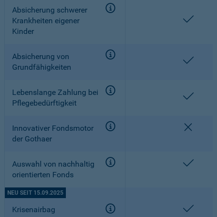
Absicherung schwerer
enthal
Krankheiten eigener
Kinder
Absicherung von
enthal
Grundfähigkeiten
Lebenslange Zahlung bei
enthal
Pflegebedürftigkeit
nicht e
Innovativer Fondsmotor
der Gothaer
enthal
Auswahl von nachhaltig
orientierten Fonds
NEU SEIT 15.09.2025
enthal
Krisenairbag