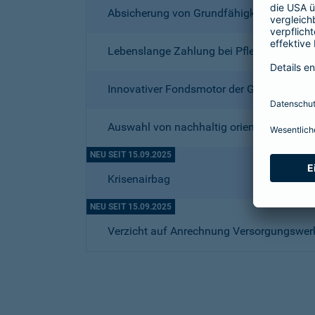
Absicherung von Grundfähigkeiten
Lebenslange Zahlung bei Pflegebedürftigk
Innovativer Fondsmotor der Gothaer
Auswahl von nachhaltig orientierten Fond
NEU SEIT 15.09.2025
Krisenairbag
NEU SEIT 15.09.2025
Verzicht auf Anrechnung Versorgungswer