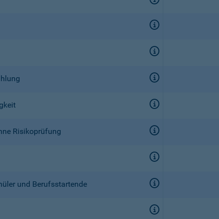
ahlung
gkeit
ohne Risikoprüfung
hüler und Berufsstartende