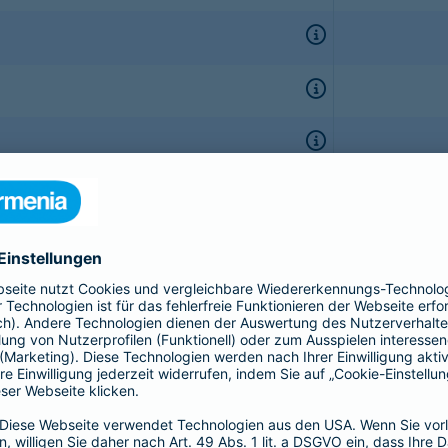
onate
r Kinder