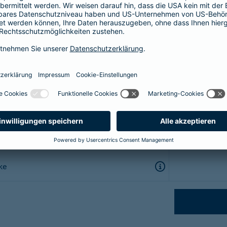
eit
s
ke