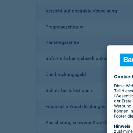
Verzicht auf abstrakte Verweisung
Prognosezeitraum
Karrieregarantie
Soforthilfe bei Krebserkrankung für 18 M
Überbrückungsgeld
Schutz bei Infektionen
Finanzielle Zusatzleistungen (z. B. Reha)
Absicherung schwerer Krankheiten eigene