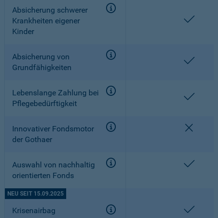
Absicherung schwerer
enthal
Krankheiten eigener
Kinder
Absicherung von
enthal
Grundfähigkeiten
Lebenslange Zahlung bei
enthal
Pflegebedürftigkeit
nicht e
Innovativer Fondsmotor
der Gothaer
enthal
Auswahl von nachhaltig
orientierten Fonds
NEU SEIT 15.09.2025
enthal
Krisenairbag