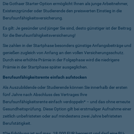
Die Gothaer Starter-Option ermöglicht Ihnen als junge Arbeitnehmer,
Existenzgründer oder Studierende den preiswerten Einstieg in die
Berufsunfähigkeitsversicherung.
Es gilt: Je gesünder und jünger Sie sind, desto günstiger ist der Beitrag
für die Berufsunfähigkeitsversicherung!
Sie zahlen in der Startphase besonders günstige Anfangsbeiträge und
genießen zugleich von Anfang an den vollen Versicherungsschutz.
Durch eine erhöhte Prämie in der Folgephase wird die niedrigere
Prämie in der Startphase später ausgeglichen.
Berufsunfähigkeitsrente einfach aufstocken
Als Auszubildende oder Studierende können Sie innerhalb der ersten
fünf Jahre nach Abschluss des Vertrages Ihre
Berufsunfähigkeitsrente einfach verdoppeln* – und das ohne erneute
Gesundheitsprüfung. Diese Option gilt bei erstmaliger Aufnahme einer
zeitlich unbefristeten oder auf mindestens zwei Jahre befristeten
Berufstätigkeit.
*Die Erhöhung ist auf max. 18.000 EUR begrenzt und darf eine BU-