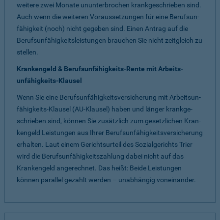
weitere zwei Monate ununter­brochen krankge­schrieben sind.
Auch wenn die weiteren Voraus­setzungen für eine Berufsun­
fähigkeit (noch) nicht gegeben sind. Einen Antrag auf die
Berufs­unfähig­keits­leistungen brauchen Sie nicht zeit­gleich zu
stellen.
Krankengeld & Berufsun­fähig­keits-Rente mit Arbeits­
unfähig­keits-Klausel
Wenn Sie eine Berufsunfähig­keits­ver­siche­rung mit Arbeits­un­
fähig­keits-Klausel (AU-Klausel) haben und länger krank­ge­
schrie­ben sind, können Sie zusätz­lich zum gesetz­lichen Kran­
ken­geld Leis­tungen aus Ihrer Berufs­unfähig­keits­ver­siche­rung
erhalten. Laut einem Gerichts­urteil des Sozial­gerichts Trier
wird die Berufs­unfähig­keits­zahlung dabei nicht auf das
Kranken­geld ange­rechnet. Das heißt: Beide Leis­tungen
können parallel gezahlt werden – unab­hängig von­einander.