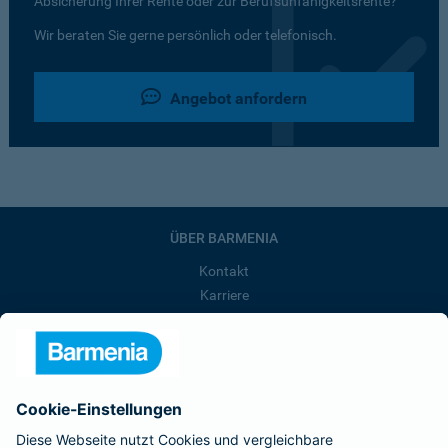
Absicherung Ihrer Rente oder zur Berufsunfähigkeitsrente?
Wir beraten Sie gerne persönlich oder telefonisch.
Angebot anfordern
ÜBER BARMENIA
Kontakt
Karriere
Presse
Unternehmen
Anfahrt
Affiliate-Partner werden
Barmenia ist Teil der BarmeniaGothaer