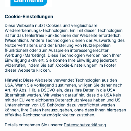
Anfahrt
Affiliate-Partner werden
Barmenia ist Teil der BarmeniaGothaer
BELIEBTE SEITEN
Kranken-Zusatzversicherung
Tierversicherungen
Haftpflichtversicherung
Hausratversicherung
SERVICE
Adresse ändern
Schaden melden
Kilometerstandsmeldung
Serviceübersicht