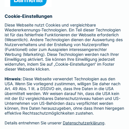
Anfahrt
Affiliate-Partner werden
Barmenia ist Teil der BarmeniaGothaer
BELIEBTE SEITEN
Kranken-Zusatzversicherung
Tierversicherungen
Haftpflichtversicherung
Hausratversicherung
SERVICE
Adresse ändern
Schaden melden
Kilometerstandsmeldung
Serviceübersicht