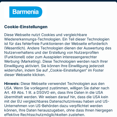
Presse
Unternehmen
Anfahrt
Affiliate-Partner werden
Barmenia ist Teil der BarmeniaGothaer
BELIEBTE SEITEN
Kranken-Zusatzversicherung
Tierversicherungen
Haftpflichtversicherung
Hausratversicherung
SERVICE
Adresse ändern
Schaden melden
Kilometerstandsmeldung
Serviceübersicht