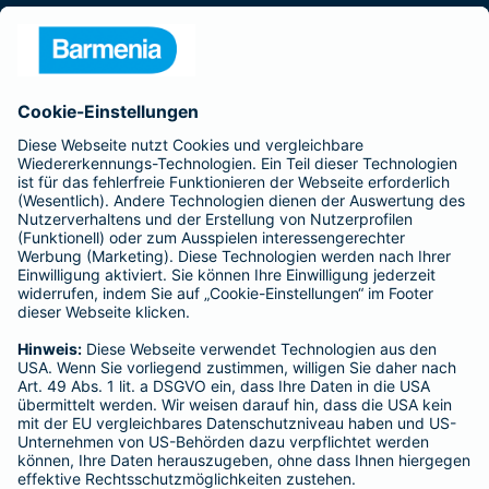
Presse
Unternehmen
Anfahrt
Affiliate-Partner werden
Barmenia ist Teil der BarmeniaGothaer
BELIEBTE SEITEN
Kranken-Zusatzversicherung
Tierversicherungen
Haftpflichtversicherung
Hausratversicherung
SERVICE
Adresse ändern
Schaden melden
Kilometerstandsmeldung
Serviceübersicht