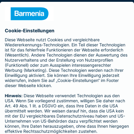
Presse
Unternehmen
Anfahrt
Affiliate-Partner werden
Barmenia ist Teil der BarmeniaGothaer
BELIEBTE SEITEN
Kranken-Zusatzversicherung
Tierversicherungen
Haftpflichtversicherung
Hausratversicherung
SERVICE
Adresse ändern
Schaden melden
Kilometerstandsmeldung
Serviceübersicht