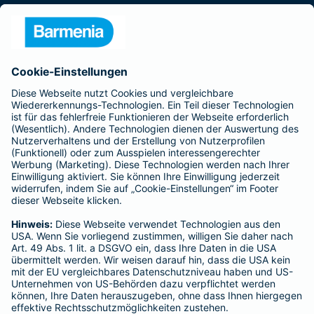
Presse
Unternehmen
Anfahrt
Affiliate-Partner werden
Barmenia ist Teil der BarmeniaGothaer
BELIEBTE SEITEN
Kranken-Zusatzversicherung
Tierversicherungen
Haftpflichtversicherung
Hausratversicherung
SERVICE
Adresse ändern
Schaden melden
Kilometerstandsmeldung
Serviceübersicht