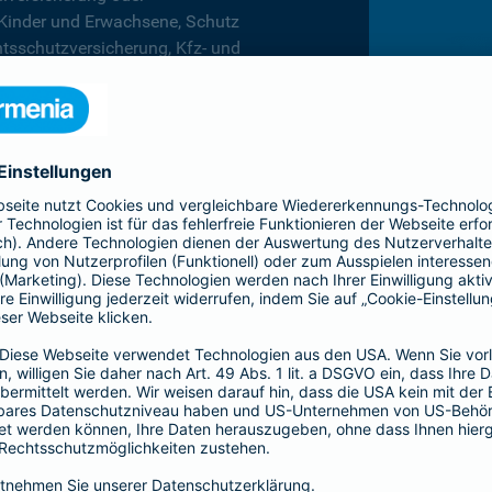
 Kinder und Erwachsene, Schutz
htsschutzversicherung, Kfz- und
rufsunfähigkeitsversicherung
en.
hnen in jeder Lebenslage