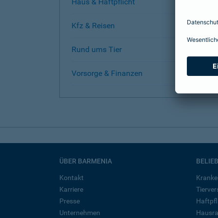
Haus & Haftpflicht
Kfz & Reisen
Rund ums Tier
Vorsorge & Finanzen
ÜBER BARMENIA
BELIE
Kontakt
Kranke
Karriere
Tierve
Presse
Haftpfl
Unternehmen
Hausra