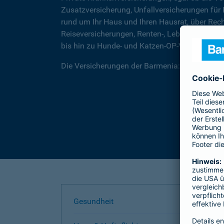
Zusatzversicherung, Unfallversicherungen für
rund um Ihr Haus und Ihren Hausrat, über Rec
Reiseversicherungen, Renten-, Lebens- und Be
bis hin zu Hunde- und Katzen-OP-Versicherung
Die Versicherungen der Barmenia: Wir helfen I
Gesundheit