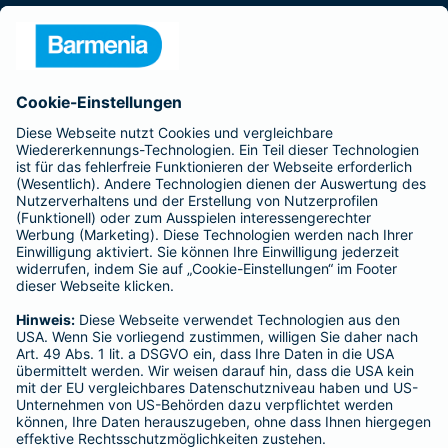
Presse
Unternehmen
Anfahrt
Affiliate-Partner werden
Barmenia ist Teil der BarmeniaGothaer
BELIEBTE SEITEN
Kranken-Zusatzversicherung
Tierversicherungen
Haftpflichtversicherung
Hausratversicherung
SERVICE
Adresse ändern
Schaden melden
Kilometerstandsmeldung
Serviceübersicht